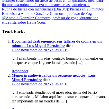
Entrada
anterior:
Rutina de fuerza con mancuernas (Día 3/3): Piernas en 20 minutos
Siguiente
Entrevista a Antonio González Chamorro, profesor de Yoga
entrada:
Interacciones
Trackbacks
con
los
Documental gastronómico: seis talleres de cocina en un
minuto - Luis Miguel Fernández
dice:
lectores
10 de noviembre de 2025 a las 10:19
[…] al ambiente: miradas, contacto humano y momentos en
los que se ve que la gente lo está pasando […]
Responder
Memoria audiovisual de un pequeño negocio - Luis
Miguel Fernández
dice:
17 de noviembre de 2025 a las 14:16
[…] empleada atendiendo el mostrador, gente del barrio
curioseando… Mi labor aquí fue mostrar el contacto humano,
tan importante en las tiendas de […]