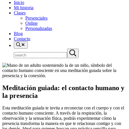
Inicio
Mi historia
Clases
Presenciales
Online
Personalizadas
Blog
Contacto
search
Buscar
Submit
en
search
el
sitio
Meditación guiada: el contacto humano y
la presencia
Esta meditación guiada te invita a reconectar con el cuerpo y con el
contacto humano consciente. A través de la respiración, la
observación y la sensación física, podrás experimentar cómo la
presencia transforma la manera en que te relacionas contigo y con
los demás. Ideal para quienes buscan una práctica sencilla para