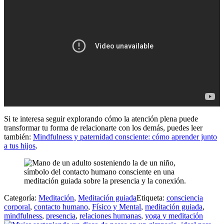
Si te interesa seguir explorando cómo la atención plena puede
transformar tu forma de relacionarte con los demás, puedes leer
también:
Mindfulness y paternidad consciente: cómo aprender junto
a tus hijos
.
Categoría:
Meditación
,
Meditación guiada
Etiqueta:
consciencia
corporal
,
contacto humano
,
Físico y Mental
,
meditación guiada
,
mindfulness
,
presencia
,
relaciones humanas
,
yoga y meditación