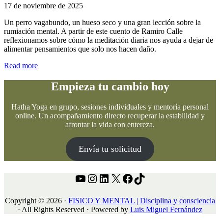
17 de noviembre de 2025
Un perro vagabundo, un hueso seco y una gran lección sobre la
rumiación mental. A partir de este cuento de Ramiro Calle
reflexionamos sobre cómo la meditación diaria nos ayuda a dejar de
alimentar pensamientos que solo nos hacen daño.
El
Read more
perro
vagabundo:
Empieza tu cambio hoy
un
cuento
Hatha Yoga en grupo, sesiones individuales y mentoría personal
sobre
online. Un acompañamiento directo recuperar la estabilidad y
la
afrontar la vida con entereza.
rumiación
mental
Envía tu solicitud
YouTube
Instagram
LinkedIn
X
Facebook
TikTok
Copyright © 2026 ·
FISICO Y MENTAL | Disciplina y consciencia
· All Rights Reserved · Powered by
Luis Miguel Fernández