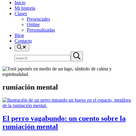
Inicio
Mi historia
Clases
Presenciales
Online
Personalizadas
Blog
Contacto
search
Buscar
Submit
en
search
el
sitio
rumiación mental
El perro vagabundo: un cuento sobre la
rumiación mental