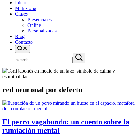
Inicio
Mi historia
Clases
Presenciales
Online
Personalizadas
Blog
Contacto
search
Buscar
Submit
en
search
el
sitio
red neuronal por defecto
El perro vagabundo: un cuento sobre la
rumiación mental