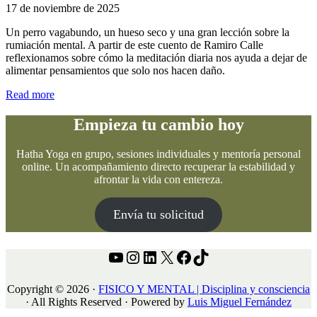
17 de noviembre de 2025
Un perro vagabundo, un hueso seco y una gran lección sobre la
rumiación mental. A partir de este cuento de Ramiro Calle
reflexionamos sobre cómo la meditación diaria nos ayuda a dejar de
alimentar pensamientos que solo nos hacen daño.
El
Read more
perro
vagabundo:
Empieza tu cambio hoy
un
cuento
Hatha Yoga en grupo, sesiones individuales y mentoría personal
sobre
online. Un acompañamiento directo recuperar la estabilidad y
la
afrontar la vida con entereza.
rumiación
mental
Envía tu solicitud
YouTube
Instagram
LinkedIn
X
Facebook
TikTok
Copyright © 2026 ·
FISICO Y MENTAL | Disciplina y consciencia
· All Rights Reserved · Powered by
Luis Miguel Fernández